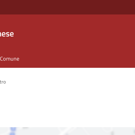
nese
il Comune
tro