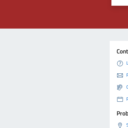
Cont
Prob