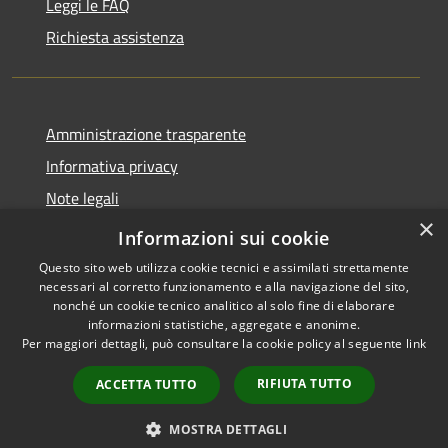
Leggi le FAQ
Richiesta assistenza
Amministrazione trasparente
Informativa privacy
Note legali
×
dichiarazione di accessibilità
Informazioni sui cookie
Questo sito web utilizza cookie tecnici e assimilati strettamente
necessari al corretto funzionamento e alla navigazione del sito,
nonché un cookie tecnico analitico al solo fine di elaborare
informazioni statistiche, aggregate e anonime.
RSS
Copyright © 2026 • Comune di
Per maggiori dettagli, può consultare la cookie policy al seguente
link
Accessibilità
Caselle Torinese • Powered by
Privacy
Municipium
Accesso
•
RIFIUTA TUTTO
ACCETTA TUTTO
Cookie
redazione
Mappa del sito
MOSTRA DETTAGLI