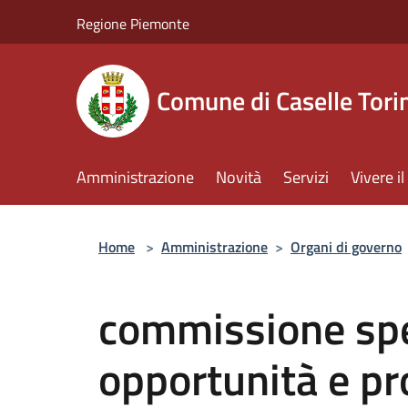
Salta al contenuto principale
Regione Piemonte
Comune di Caselle Tori
Amministrazione
Novità
Servizi
Vivere 
Home
>
Amministrazione
>
Organi di governo
commissione spec
opportunità e p