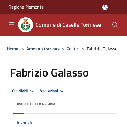
Salta al contenuto principale
Regione Piemonte
Comune di Caselle Torinese
Home
>
Amministrazione
>
Politici
>
Fabrizio Galasso
Fabrizio Galasso
Condividi
Vedi azioni
INDICE DELLA PAGINA
Incarichi