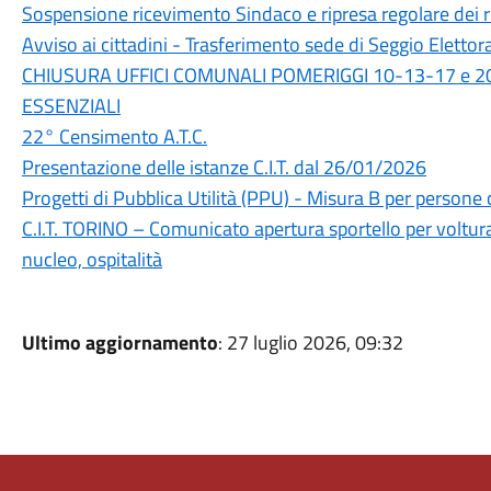
Sospensione ricevimento Sindaco e ripresa regolare dei 
Avviso ai cittadini - Trasferimento sede di Seggio Elettor
CHIUSURA UFFICI COMUNALI POMERIGGI 10-13-17 e 2
ESSENZIALI
22° Censimento A.T.C.
Presentazione delle istanze C.I.T. dal 26/01/2026
Progetti di Pubblica Utilità (PPU) - Misura B per persone c
C.I.T. TORINO – Comunicato apertura sportello per voltu
nucleo, ospitalità
Ultimo aggiornamento
: 27 luglio 2026, 09:32