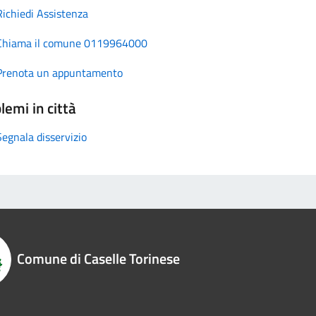
Richiedi Assistenza
Chiama il comune 0119964000
Prenota un appuntamento
lemi in città
Segnala disservizio
Comune di Caselle Torinese