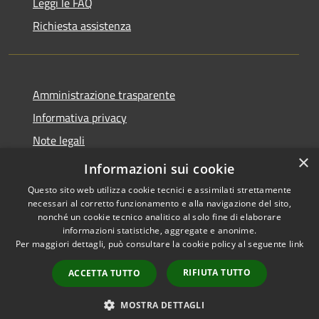
Leggi le FAQ
Richiesta assistenza
Amministrazione trasparente
Informativa privacy
Note legali
×
dichiarazione di accessibilità
Informazioni sui cookie
Questo sito web utilizza cookie tecnici e assimilati strettamente
necessari al corretto funzionamento e alla navigazione del sito,
nonché un cookie tecnico analitico al solo fine di elaborare
informazioni statistiche, aggregate e anonime.
RSS
Copyright © 2026 • Comune di
Per maggiori dettagli, può consultare la cookie policy al seguente
link
Accessibilità
Caselle Torinese • Powered by
Privacy
Municipium
Accesso
•
RIFIUTA TUTTO
ACCETTA TUTTO
Cookie
redazione
Mappa del sito
MOSTRA DETTAGLI