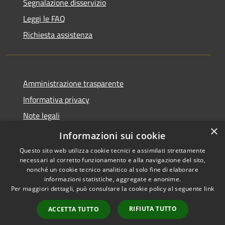
Segnalazione disservizio
Leggi le FAQ
Richiesta assistenza
Amministrazione trasparente
Informativa privacy
Note legali
×
dichiarazione di accessibilità
Informazioni sui cookie
Questo sito web utilizza cookie tecnici e assimilati strettamente
necessari al corretto funzionamento e alla navigazione del sito,
nonché un cookie tecnico analitico al solo fine di elaborare
informazioni statistiche, aggregate e anonime.
RSS
Copyright © 2026 • Comune di
Per maggiori dettagli, può consultare la cookie policy al seguente
link
Accessibilità
Caselle Torinese • Powered by
Privacy
Municipium
Accesso
•
RIFIUTA TUTTO
ACCETTA TUTTO
Cookie
redazione