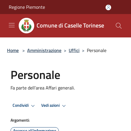
Salta al contenuto principale
Regione Piemonte
Comune di Caselle Torinese
Home
>
Amministrazione
>
Uffici
>
Personale
Personale
Fa parte dell'area Affari generali.
Condividi
Vedi azioni
Argomenti:
Accesso all'informazione