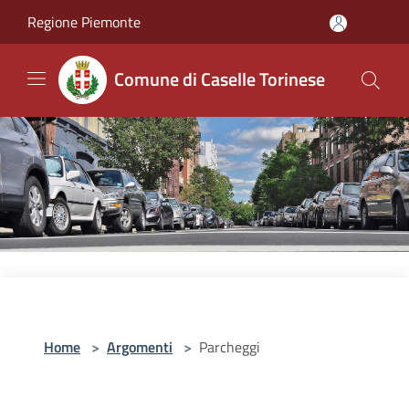
Salta al contenuto principale
Regione Piemonte
Comune di Caselle Torinese
Home
>
Argomenti
>
Parcheggi