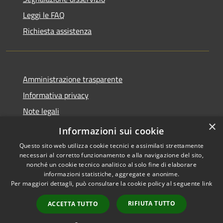
Leggi le FAQ
Richiesta assistenza
Amministrazione trasparente
Informativa privacy
Note legali
×
dichiarazione di accessibilità
Informazioni sui cookie
Questo sito web utilizza cookie tecnici e assimilati strettamente
necessari al corretto funzionamento e alla navigazione del sito,
nonché un cookie tecnico analitico al solo fine di elaborare
informazioni statistiche, aggregate e anonime.
RSS
Copyright © 2026 • Comune di
Per maggiori dettagli, può consultare la cookie policy al seguente
link
Accessibilità
Caselle Torinese • Powered by
Privacy
Municipium
Accesso
•
RIFIUTA TUTTO
ACCETTA TUTTO
Cookie
redazione