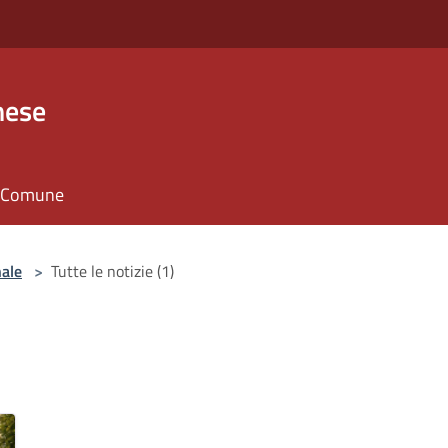
nese
il Comune
nale
>
Tutte le notizie (1)