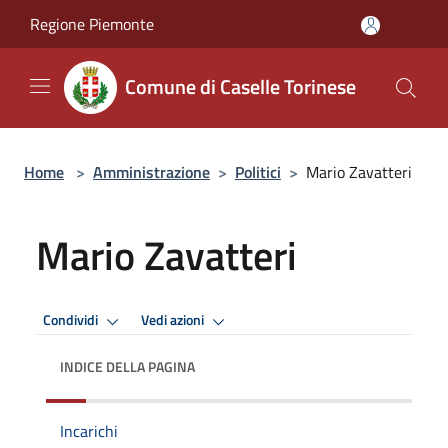
Salta al contenuto principale
Regione Piemonte
Comune di Caselle Torinese
Home
>
Amministrazione
>
Politici
>
Mario Zavatteri
Mario Zavatteri
Condividi
Vedi azioni
INDICE DELLA PAGINA
Incarichi