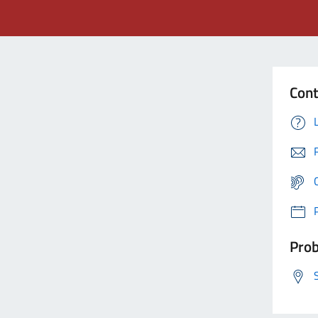
Cont
Prob