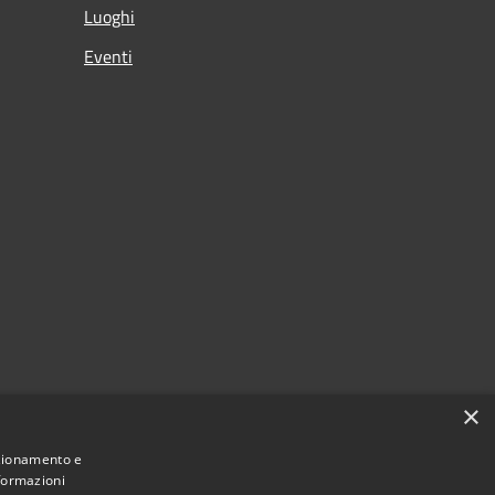
Luoghi
Eventi
×
nzionamento e
nformazioni