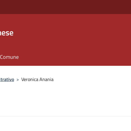
nese
il Comune
trativo
>
Veronica Anania