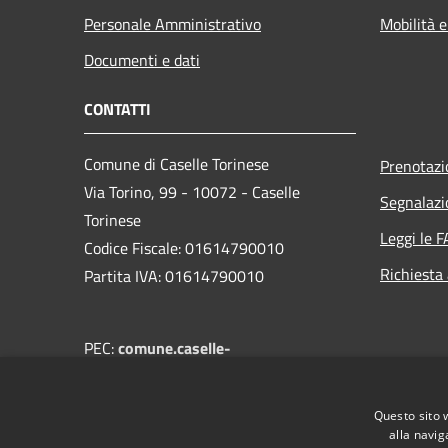
Personale Amministrativo
Mobilità e
Documenti e dati
CONTATTI
Comune di Caselle Torinese
Prenotaz
Via Torino, 99 - 10072 - Caselle
Segnalazi
Torinese
Leggi le 
Codice Fiscale: 01614790010
Richiesta
Partita IVA: 01614790010
PEC:
comune.caselle-
torinese@legalmail.it
Centralino Unico: 0119964000
Questo sito 
alla navig