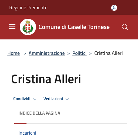
Salta al contenuto principale
Regione Piemonte
Comune di Caselle Torinese
Home
>
Amministrazione
>
Politici
>
Cristina Alleri
Cristina Alleri
Condividi
Vedi azioni
INDICE DELLA PAGINA
Incarichi