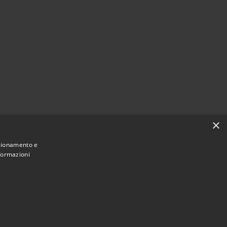
×
nzionamento e
nformazioni
Municipium
Accesso
 di Caselle Torinese • Powered by
•
redazione