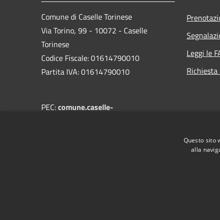
Comune di Caselle Torinese
Prenotaz
Via Torino, 99 - 10072 - Caselle
Segnalazi
Torinese
Leggi le 
Codice Fiscale: 01614790010
Richiesta
Partita IVA: 01614790010
PEC:
comune.caselle-
torinese@legalmail.it
Centralino Unico: 0119964000
Questo sito 
alla navig
RSS
Accessibilità
Privacy
Cookie
Mappa de