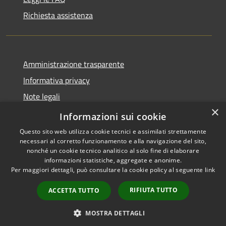
Richiesta assistenza
Amministrazione trasparente
Informativa privacy
Note legali
×
dichiarazione di accessibilità
Informazioni sui cookie
Questo sito web utilizza cookie tecnici e assimilati strettamente
necessari al corretto funzionamento e alla navigazione del sito,
nonché un cookie tecnico analitico al solo fine di elaborare
informazioni statistiche, aggregate e anonime.
RSS
Copyright © 2026 • Comune di
Per maggiori dettagli, può consultare la cookie policy al seguente
link
Accessibilità
Caselle Torinese • Powered by
Privacy
Municipium
Accesso
•
RIFIUTA TUTTO
ACCETTA TUTTO
Cookie
redazione
Mappa del sito
MOSTRA DETTAGLI