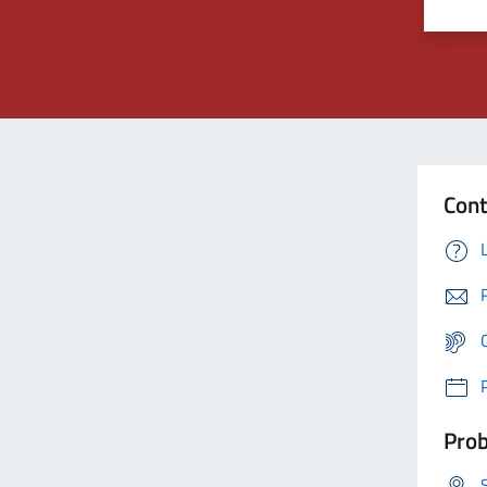
Cont
Prob