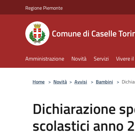
Salta al contenuto principale
Regione Piemonte
Comune di Caselle Tori
Amministrazione
Novità
Servizi
Vivere 
Home
>
Novità
>
Avvisi
>
Bambini
>
Dichia
Dichiarazione sp
scolastici anno 