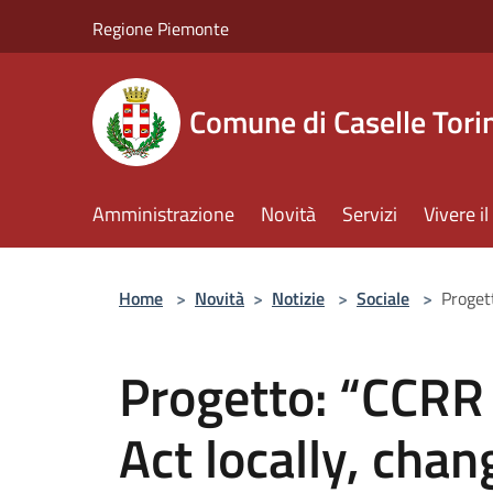
Salta al contenuto principale
Regione Piemonte
Comune di Caselle Tori
Amministrazione
Novità
Servizi
Vivere 
Home
>
Novità
>
Notizie
>
Sociale
>
Proget
Progetto: “CCRR
Act locally, chan