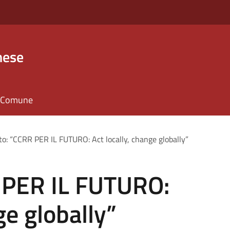
nese
il Comune
to: “CCRR PER IL FUTURO: Act locally, change globally”
 PER IL FUTURO:
ge globally”