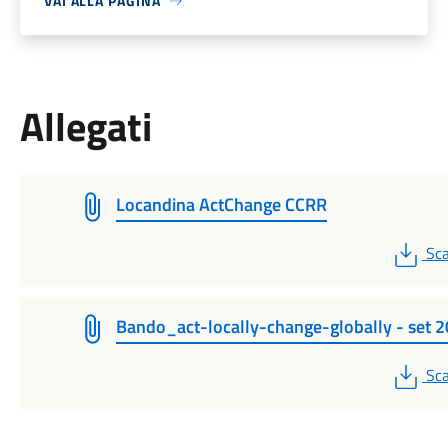
VAI ALLA PAGINA
Allegati
Locandina ActChange CCRR
PD
Sca
Bando_act-locally-change-globally - set 
PD
Sca