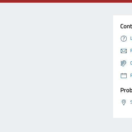
Cont
Prob